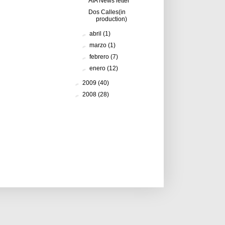
AIA News letter
Dos Calles(in
production)
►
abril
(1)
►
marzo
(1)
►
febrero
(7)
►
enero
(12)
►
2009
(40)
►
2008
(28)